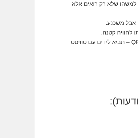
 למשהו שלא רק רואים אלא
, אבל משכנע.
ו לחוויה קטנה.
טכנולוגיה שעושה את ההבדל: בין אם זה מסכי טאץ', הדפסות מיידיות, או שימוש בקוד QR – תביא לידים עם טוויסט
דעות):