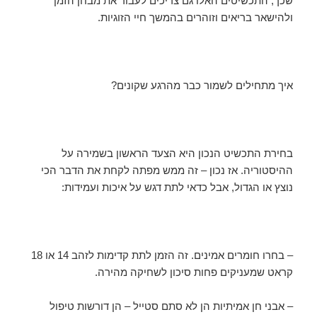
שכך, התכשיטים האלו גם צריכים לעבור את מבחן הזמן
ולהישאר בריאים וזוהרים בהמשך חיי הזוגיות.
איך מתחילים לשמור כבר מהרגע שקונים?
בחירת התכשיט הנכון היא הצעד הראשון בשמירה על
ההיסטוריה. אז נכון – זה ממש מפתה לקחת את הדבר הכי
נוצץ או הגדול, אבל כדאי לתת דגש על איכות ועמידות:
– בחרו חומרים אמינים. זה הזמן לתת קדימות לזהב 14 או 18
קראט שמעניקים פחות סיכון לשחיקה מהירה.
– אבני חן אמיתיות הן לא סתם סטייל – הן דורשות טיפול