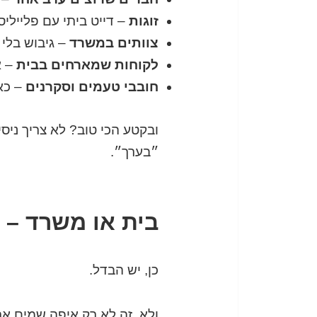
זוגות
– דייט ביתי עם פלייליס
צוותים במשרד
– גיבוש בלי מצגות, בלי ״ר
לקוחות שמארחים בבית
– א
חובבי טעמים וסקרנים
– כא
ובקטע הכי טוב? לא צריך ניסי
״בערך״.
בית או משרד – א
כן, יש הבדל.
ולא, זה לא רק איפה שמים א