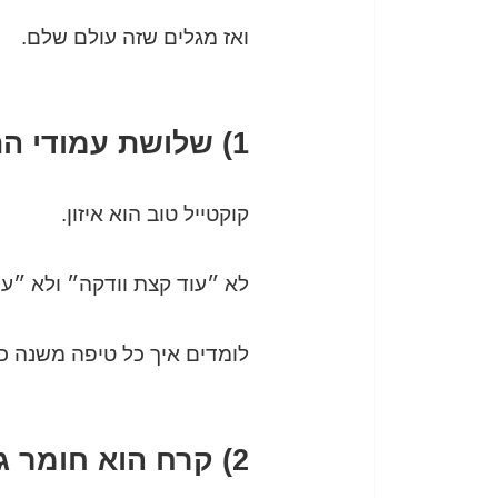
ואז מגלים שזה עולם שלם.
1) שלושת עמודי התווך: מתוק-חמוץ-מריר (ולמה זה משנה)
קוקטייל טוב הוא איזון.
לא ״עוד קצת וודקה״ ולא ״עוד
לומדים איך כל טיפה משנה כיו
2) קרח הוא חומר גלם, לא ״סתם קרח״