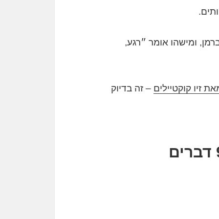
תים.
מן, ומישהו אומר ״רגע,
ת זיו קוקטיילים
– זה בדיוק
מה באמת לומדים בסדנת מיקסולוגיה פרטית? 9 דברים