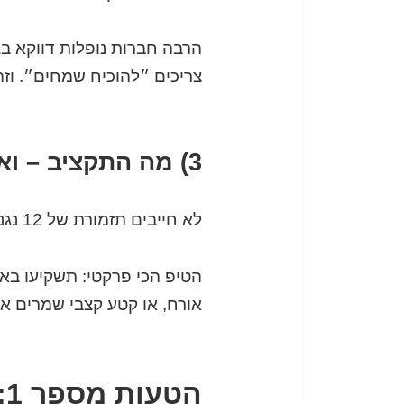
הרבה חברות נופלות דווקא ב
צריכים ״להוכיח שמחים״. וז
3) מה התקציב – ואיך מוציאים ממנו מקסימום אפקט?
לא חייבים תזמורת של 12 נגנים כדי להרגיש יוקרתי. לפעמים טריו מדויק נשמע מיליון דולר.
הטיפ הכי פרקטי: תשקיעו באיכ
אורח, או קטע קצבי שמרים א
הטעות מספר 1: לבחור מוזיקה לפי הטעם של מקבל ההחלטות