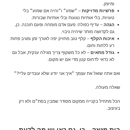
ומיומן.
פרשיות מדויקות
– ״שמע״ ו״והיה אם שמוע״ בלי
טעויות, בלי אותיות נוגעות ובלי אותיות שבורות.
הגהה
– עדיף כפולה: פעם אדם מומחה ופעם תוכנה. כן,
גם לקדושה מותר שיהיה גיבוי.
איכות הקלף
– קלף טוב מחזיק יפה לאורך זמן ומגיב פחות
רע ללחות וחום.
גודל מתאים
– לא כל משקוף צריך מגילה ענקית, אבל גם
לא כדאי לדחוס קטן מדי אם יש מקום.
ואם אתה שואל את עצמך ״איך אני יודע שלא עובדים עליי?״
שאלה מעולה.
הכל מתחיל בקנייה ממקום מסודר שמבין בסת״ם ולא רק
בעיצוב.
בית מזוזה – כן, גם כאן יש מה לדעת