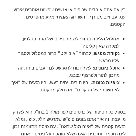
בין אם אתם אוהדים שרופים או אנשים שפשוט אוהבים אירוע
ענק עם וייב מטורף – השדרוג האמיתי מגיע מהפרטים
הקטנים.
מסלול הליכה ברור:
לשמור צילום של מפה בטלפון,
למקרה שאין קליטה.
נקודת מפגש:
לבחור ״אובייקט״ ברור במסלול ולסגור
עליו מראש.
אוכל בזמנים:
לא לחכות לרגע שכולם רעבים ביחד. זה
מתכון לתור ולפרצוף עצבני.
ציפיות נכונות:
יהיו תורים. יהיה רעש. יהיו רגעים של ״איך
לא חשבתי על זה קודם״. וזה חלק מהקסם.
בסוף, כל הסיפור של כרטיסים לפורמולה 1 בחו"ל הוא לא רק
מי ינצח. זה איך אתם בונים סופ"ש שמרגיש חלק, כיפי, ומלא
רגעים קטנים של ״איזה מזל שבאנו״. עם טיסה מתוזמנת נכון,
לינה חכמה, ותוכנית הגעה שלא סומכת על ניסים – אתם