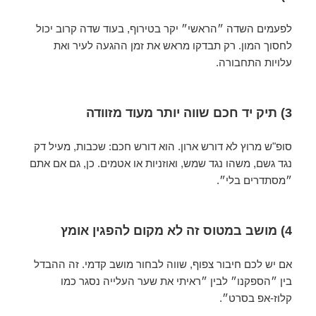
לפעמים השדה ״הראשי״ יקר בטירוף, בעוד שדה קרוב יכול
לחסוך המון. רק תבדקו מראש את זמן ההגעה לעיר ואת
עלויות התחבורה.
3) תיק יד חכם שווה יותר מעוד מזוודה
סופ"ש מרוץ לא דורש ארון. הוא דורש חכם: שכבות, מעיל דק
נגד גשם, משהו נגד שמש, ואוזניות או אטמים. כן, גם אם אתם
״מסתדרים בלי״.
4) מושב במטוס זה לא מקום להפגין אומץ
אם יש לכם חיבור צפוף, שווה לבחור מושב קדמי. זה ההבדל
בין ״הספקנו״ לבין ״ראיתי את שער העלייה נסגר כמו
קלוז-אפ בסרט״.