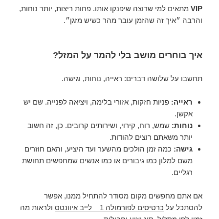
VIP
מתאים למי שרוצה שיפנקו אותו. פחות ריצות, יותר נוחות,
והרבה ״איך זה שהזמן עובר מהר כשיש מזגן״.
איך בוחרים מושב בלי להמר על המזל?
תחשבו על שלושה דברים: ראייה, נוחות, וגישה.
ראייה:
פניות חזקות, אזורי בלימה, ויציאה לפנייה. שם יש
אקשן.
נוחות:
שמש, רוח, קירוי, ושירותים קרובים. כן, זה חשוב
יותר משאתם רוצים להודות.
גישה:
כמה זמן הולכים מהשער ועד היציע, והאם חוזרים
משם למלון כמו גיבורים או כמו אנשים שמחפשים תחושת
רגליים.
אם אתם מחפשים מקום מסודר להתחיל ממנו, אפשר
להסתכל על
כרטיסים לפורמולה 1 – לייב איוונטס
ולראות מה