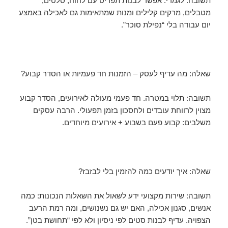
תשובה: לגמרי. אפשר לבנות תפריט עם לחוח, סלטים,
מטבלים, מרקים קלילים ומנות שמתאימות גם לאכילה באמצע
יום עבודה בלי “נפילת סוכר”.
שאלה: מה עדיף לעסק – הזמנות חד פעמיות או הסדר קבוע?
תשובה: תלוי במטרה. חד פעמי מעולה לאירועים, הסדר קבוע
מצוין לרווחת עובדים ולחסכון בזמן תפעולי. הרבה עסקים
משלבים: קבוע פעם בשבוע + אירועים מיוחדים.
שאלה: איך יודעים כמה להזמין בלי לבזבז?
תשובה: שירות מקצועי ידע לשאול את השאלות הנכונות: כמה
אנשים, סגנון אכילה, האם יש גם נשנושים, ומה רמת הרעב
הצפויה. עדיף לבנות סטים לפי ניסיון ולא לפי “תחושת בטן”.