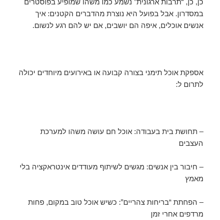
כן, כן, “תרבות ארגונית” נשמע כמו משהו שמופיע בפוסטרים
במסדרון. אבל בפועל היא נוצרת מהדברים הקטנים: איך
אנשים אוכלים, איפה הם יושבים, אם יש להם רגע לנשום.
אספקת אוכל תימני בצורה קבועה או באירועים מיוחדים יכולה
לתרום ל:
– תחושת בית בעבודה: אוכל חם עושה משהו למערכת
העצבים
– חיבור בין אנשים: מגשים לשיתוף מעודדים אינטראקציה בלי
מאמץ
– הפחתת “בריחות צהריים”: כשיש אוכל טוב במקום, פחות
מרדפים אחרי זמן