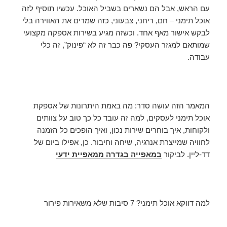
עם הראש, אבל הם נשארים בשביל האוכל. עכשיו תוסיף לזה
אוכל תימני – חם, ריחני, צבעוני, כזה שמרים את האווירה בלי
לבקש אישור מאף אחד. וכשזה מגיע בשירות אספקה מקצועי
שמותאם למגזר העסקי? פה כבר זה לא “פינוק”, זה כלי
עבודה.
המאמר הזה עושה סדר: מה באמת היתרונות של אספקת
אוכל תימני לעסקים, למה זה עובד כל כך טוב על צוותים
ולקוחות, איך בוחרים שירות נכון, ואיך הופכים כל הזמנה
לחוויה שמייצרת אנרגיה, שיחה וחיבור. כן, אפילו ביום של
דד-ליין. לביקור
ב
מאפייה בגדרה
ממאפיית ידעי
למה דווקא אוכל תימני? 7 סיבות שלא משאירות פירור