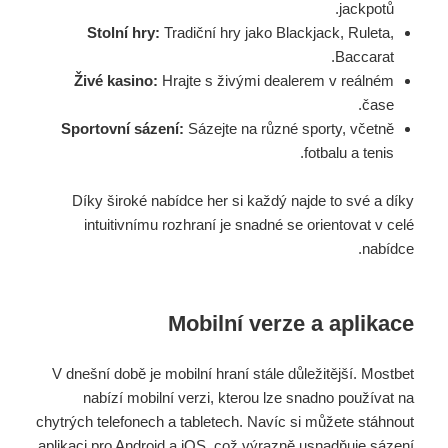
jackpotů.
Stolní hry:
Tradiční hry jako Blackjack, Ruleta,
Baccarat.
Živé kasino:
Hrajte s živými dealerem v reálném
čase.
Sportovní sázení:
Sázejte na různé sporty, včetně
fotbalu a tenis.
Díky široké nabídce her si každý najde to své a díky
intuitivnímu rozhraní je snadné se orientovat v celé
nabídce.
Mobilní verze a aplikace
V dnešní době je mobilní hraní stále důležitější. Mostbet
nabízí mobilní verzi, kterou lze snadno používat na
chytrých telefonech a tabletech. Navíc si můžete stáhnout
aplikaci pro Android a iOS, což výrazně usnadňuje sázení