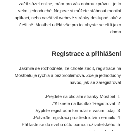
začít sázet online, mám pro vás dobrou zprávu – je to
velmi jednoduché! Nejprve si můžete stáhnout mobilní
aplikaci, nebo navštívit webové stránky dostupné také v
češtině. Mostbet udělá vše pro to, abyste se cítili jako
doma.
Registrace a přihlášení
Jakmile se rozhodnete, že chcete začít, registrace na
Mostbetu je rychlá a bezproblémová. Zde je jednoduchý
návod, jak se zaregistrovat:
Přejděte na oficiální stránky Mostbet.
Klikněte na tlačítko "Registrovat".
Vyplňte registrační formulář s vašimi údaji.
Potvrďte registraci prostřednictvím e-mailu.
Přihlaste se do svého účtu pomocí uživatelského