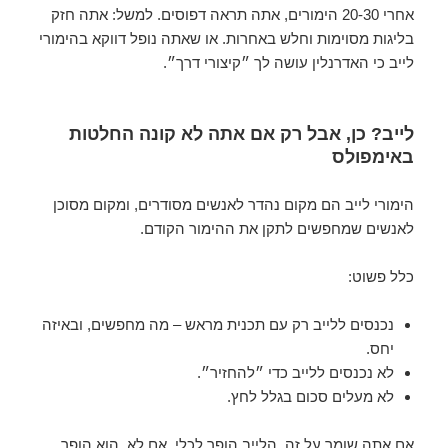
אחרי 20-30 הימורים, אתה תראה דפוסים. למשל: אתה חזק
בליגות מסוימות וחלש באחרות. או שאתה נופל דווקא בהימורי
לייב כי האדרנלין עושה לך ״קיצורי דרך״.
לייב? כן, אבל רק אם אתה לא קונה החלטות
באימפולס
הימורי לייב הם מקום נהדר לאנשים מסודרים, ומקום מסוכן
לאנשים שמחפשים לתקן את ההימור הקודם.
כלל פשוט:
נכנסים ללייב רק עם תכנית מראש – מה מחפשים, ובאיזה
יחס.
לא נכנסים ללייב כדי ״להחזיר״.
לא מעלים סכום בגלל לחץ.
אם אתה שומר על זה, הלייב הופך לכלי. אם לא, הוא הופך