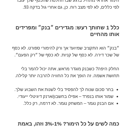
הימור אחראי מתחיל ברגע שבו החלטת שהכסף שלך עובד
לפי כללים, לא לפי מצב רוח. כן, גם אחרי גול בדקה 93.
כלל 1 שחותך רעש: מגדירים ״בנק״ ומפרידים
אותו מהחיים
״בנק״ הוא התקציב שמיועד אך ורק להימורי ספורט. לא כסף
של שכר דירה. לא כסף של קניות. לא כסף של ״רק הפעם״.
החלק היפה? כשבנק מוגדר מראש, אתה יכול להמר בלי
תחושת אשמה. זה הופך את כל החוויה להרבה יותר קלילה.
בחר סכום שנוח לך להפסיד בלי לשנות את השבוע שלך.
שמור אותו בנפרד – אפילו בחשבון/ארנק דיגיטלי ייעודי.
אם הבנק נגמר – המשחק נגמר. לא דרמה, רק כלל.
כמה לשים על כל הימור? 1%-3% וזהו, באמת