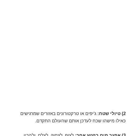
2) טיולי שטח:
ג’יפים או טרקטורונים באזורים שמרגישים
כאילו מישהו שכח לעדכן אותם שהעולם התקדם.
3) אתגר מים בקטע אחר:
לצוף, לצחוק, לצלם, ולהבין